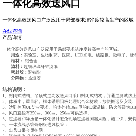
一体化高效送风口
一体化高效送风口广泛应用于局部要求洁净度较高生产的区域
在线咨询
产品详情
一体化高效送风口广泛应用于局部要求洁净度较高生产的区域。
用途：
实验室、生物制药、医院、LED光电、线路板、微电子、
框材：
铝合金
滤料：
超细玻璃纤维滤纸
密封胶：
聚氨酯
分隔物：
热熔胶
结构说明：
1、封闭式结构。吊顶式过高效送风口采用封闭式结构，并通过测试防
2、体积小，重量轻。框体采用阳极处理铝合金材质，放便搬运及安装
3、达到美国UL防火要求。箱体外贴10㎜厚的PE保温棉，防火等级为B1
4、风口直径有350㎜、300㎜、250㎜可供选择。
5、过滤器和净压箱一体化设计避免现场过滤器测漏风险，施工快，安
6、一体流线形镀锌钢板进风接管；
7、出风口带金属护网；